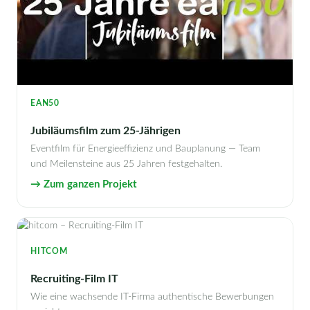
EAN50
Jubiläumsfilm zum 25-Jährigen
Eventfilm für Energieeffizienz und Bauplanung — Team
und Meilensteine aus 25 Jahren festgehalten.
→ Zum ganzen Projekt
HITCOM
Recruiting-Film IT
Wie eine wachsende IT-Firma authentische Bewerbungen