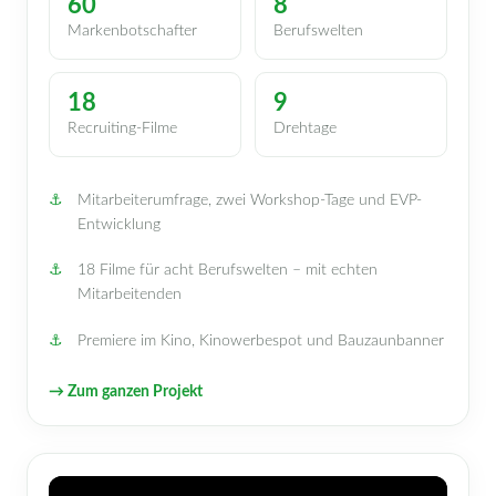
60
8
Markenbotschafter
Berufswelten
18
9
Recruiting-Filme
Drehtage
Mitarbeiterumfrage, zwei Workshop-Tage und EVP-
Entwicklung
18 Filme für acht Berufswelten – mit echten
Mitarbeitenden
Premiere im Kino, Kinowerbespot und Bauzaunbanner
→ Zum ganzen Projekt