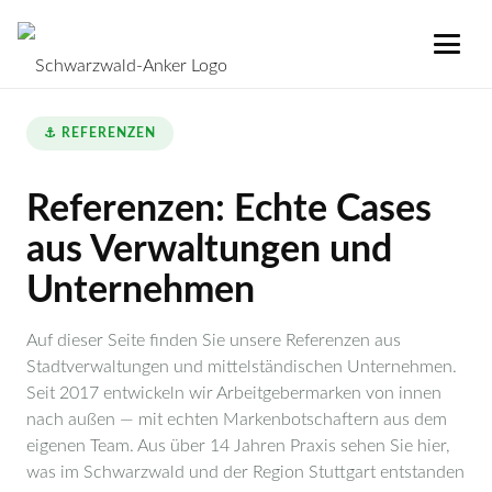
⚓ REFERENZEN
Referenzen: Echte Cases
aus Verwaltungen und
Unternehmen
Auf dieser Seite finden Sie unsere Referenzen aus
Stadtverwaltungen und mittelständischen Unternehmen.
Seit 2017 entwickeln wir Arbeitgebermarken von innen
nach außen — mit echten Markenbotschaftern aus dem
eigenen Team. Aus über 14 Jahren Praxis sehen Sie hier,
was im Schwarzwald und der Region Stuttgart entstanden