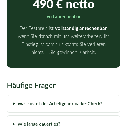
490 € netto
voll anrechenbar
Der Festpreis ist
vollständig anrechenbar
,
wenn Sie danach mit uns weiterarbeiten. Ihr
Einstieg ist damit risikoarm: Sie verlieren
nichts – Sie gewinnen Klarheit.
Häufige Fragen
Was kostet der Arbeitgebermarke-Check?
Wie lange dauert es?