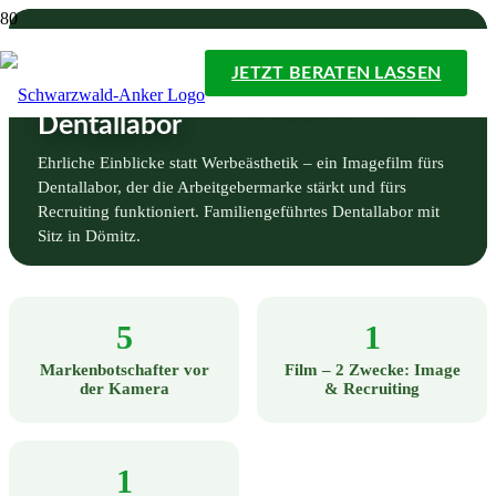
JETZT BERATEN LASSEN
Wandtke Dental: Imagefilm fürs
Dentallabor
Ehrliche Einblicke statt Werbeästhetik – ein Imagefilm fürs
Dentallabor, der die Arbeitgebermarke stärkt und fürs
Recruiting funktioniert. Familiengeführtes Dentallabor mit
Sitz in Dömitz.
5
1
Markenbotschafter vor
Film – 2 Zwecke: Image
der Kamera
& Recruiting
1