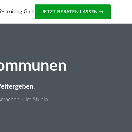
s
Recruiting Guide
JETZT BERATEN LASSEN →
 Kommunen
eitergeben.
usmachen – im Studio