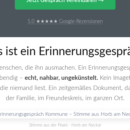
Jetzt Gespräch vereinbaren →
5.0 ★★★★★ Google-Rezensionen
 ist ein Erinnerungsgespr
enschen, die ihn ausmachen. Ein Erinnerungsges
ebendig –
echt, nahbar, ungekünstelt.
Kein Imagef
 die niemand liest. Ein zeitgemäßes Dokument, das
der Familie, im Freundeskreis, im ganzen Ort.
Stimme aus der Praxis · Horb am Neckar