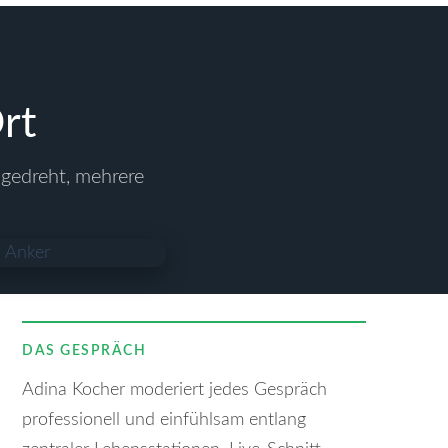
rt
 gedreht, mehrere
DAS GESPRÄCH
Adina Kocher moderiert jedes Gespräch
professionell und einfühlsam entlang