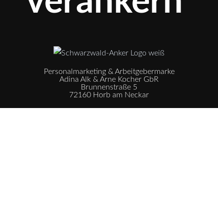
verankern
Personalmarketing & Arbeitgebermarke
Adina Alk & Arne Kocher GbR
Brunnenstraße 5
72160 Horb am Neckar
Telefon: 07451.5209460
E-Mail:
verankern@schwarzwald-anker.de
© 2026 Schwarzwald Anker
●
Impressum
●
Datenschutz
●
Glückskanne