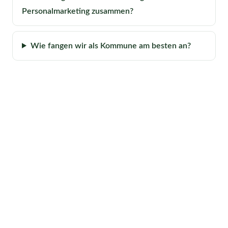
Personalmarketing zusammen?
Wie fangen wir als Kommune am besten an?
Sie möchten Ihre Stadt als
Arbeitgeber sichtbar machen?
Lassen Sie uns in einem kostenfreien Gespräch
überlegen, wo Ihre Kommune anfangen kann.
KOSTENFREIER
BERATUNGSTERMIN