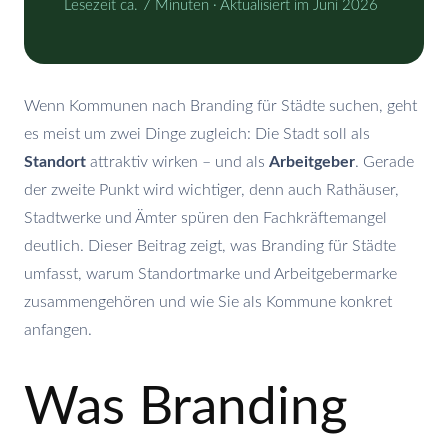
Lesezeit ca. 7 Minuten · Aktualisiert im Juni 2026
Wenn Kommunen nach Branding für Städte suchen, geht
es meist um zwei Dinge zugleich: Die Stadt soll als
Standort
attraktiv wirken – und als
Arbeitgeber
. Gerade
der zweite Punkt wird wichtiger, denn auch Rathäuser,
Stadtwerke und Ämter spüren den Fachkräftemangel
deutlich. Dieser Beitrag zeigt, was Branding für Städte
umfasst, warum Standortmarke und Arbeitgebermarke
zusammengehören und wie Sie als Kommune konkret
anfangen.
Was Branding