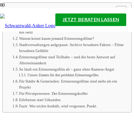
Inhalt
Erinnerungsfilme So bleibt Stadtgeschichte lebendig
JETZT BERATEN LASSEN
Erinnerungsfilme sind kein Trend – sie sind ein Zeitdokument
mit Herz
Warum kennt kaum jemand Erinnerungsfilme?
Stadtverwaltungen aufgepasst: Archive bewahren Fakten – Filme
bewahren Gefühle
Erinnerungsfilme sind Teilhabe – und die beste Antwort auf
Alterseinsamkeit
So läuft ein Erinnerungsfilm ab – ganz ohne Kamera-Angst
Unsere Zutaten für den perfekten Erinnerungsfilm:
Für Städte & Gemeinden: Erinnerungsfilme sind mehr als ein
Projekt
Für Privatpersonen: Der Erinnerungskoffer
Erlebnisse statt Urkunden
Fazit: Wer nichts festhält, wird vergessen. Punkt.