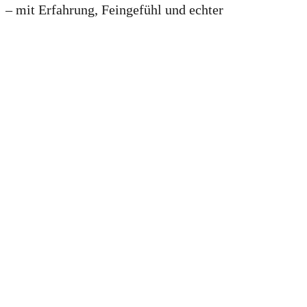
– mit Erfahrung, Feingefühl und echter
Leidenschaft.
Unsere Zutaten
für den
perfekten
Erinnerungsfilm:
Ein Mensch mit Geschichte
(jung oder alt –