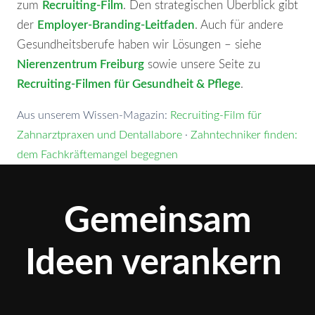
zum
Recruiting-Film
. Den strategischen Überblick gibt
der
Employer-Branding-Leitfaden
. Auch für andere
Gesundheitsberufe haben wir Lösungen – siehe
Nierenzentrum Freiburg
sowie unsere Seite zu
Recruiting-Filmen für Gesundheit & Pflege
.
Aus unserem Wissen-Magazin:
Recruiting-Film für
Zahnarztpraxen und Dentallabore
·
Zahntechniker finden:
dem Fachkräftemangel begegnen
Gemeinsam
Ideen verankern