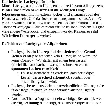
Das bedeutet Lachyoga für mich:
Mittels Lachyoga, und den Übungen komme ich vom
Alltagsstress
runter
, kann mich
bewusster auf die wichtigen Dinge
fokussieren
und hilft mir extrem,
locker und entspannt vor der
Kamera zu sein.
Und das lockere und entspannte, ist das A und O
vor der Kamera. Deshalb will ich Sie ein bisschen reinholen in das
Thema “Lachyoga”. Falls es nichts für Sie ist, kein Problem! Es gibt
viele andere Wege locker und entspannt vor der Kamera zu sein!
Wir helfen Ihnen gerne weiter!
Definition von Lachyoga im Allgemeinen
Lachyoga ist ein Konzept, bei dem
Jede:r ohne Grund
lachen kann
(Sie brauchen kein Humor, keine Witze und
keine Comedy). Wir starten mit einem
bewusstem
(absichtlichen) Lachen
, was sich schnell zu einem
spontanen Lachen entwickelt
.
Es ist wissenschaftlich erwiesen, dass der Körper
keinen Unterschied erkennt
ob spontan oder
absichtlich gelacht wird.
Lachyoga besteht aus vielen
unterschiedlichen Übungen
die
in der Regel in einer Gruppe aber auch alleine ausgeübt
werden.
Auch das Thema Yoga ist hier ein wichtiger Bestandteil, weil
die
Yoga-Atmung
dafür sorgt, dass unser Körper und unser