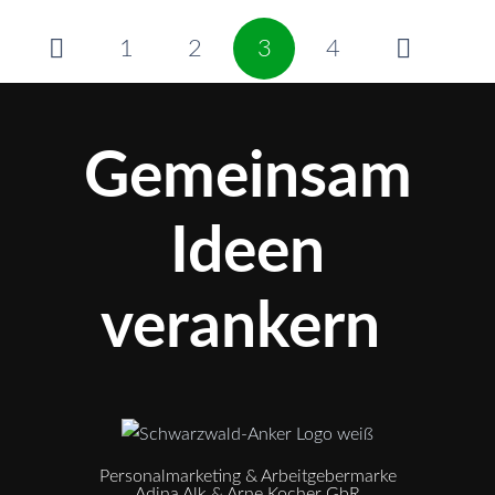
1
2
3
4
Gemeinsam
Ideen
verankern
Personalmarketing & Arbeitgebermarke
Adina Alk & Arne Kocher GbR